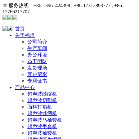
☏ 服务热线：+86-13961424398 , +86-17312893777 , +86-
17766217707
首页
关于福坦
公司简介
生产车间
办公环境
员工团队
发货现场
客户留影
专利证书
产品中心
超声波缝绽机
超声波切割机
面料打褶机
超声波缝纫机
超声波马桶套机
超声波手套机
超声波袖套机