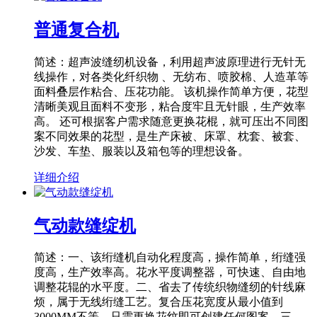
普通复合机
简述：超声波缝纫机设备，利用超声波原理进行无针无
线操作，对各类化纤织物 、无纺布、喷胶棉、人造革等
面料叠层作粘合、压花功能。 该机操作简单方便，花型
清晰美观且面料不变形，粘合度牢且无针眼，生产效率
高。 还可根据客户需求随意更换花棍，就可压出不同图
案不同效果的花型，是生产床被、床罩、枕套、被套、
沙发、车垫、服装以及箱包等的理想设备。
详细介绍
气动款缝绽机
简述：一、该绗缝机自动化程度高，操作简单，绗缝强
度高，生产效率高。花水平度调整器，可快速、自由地
调整花辊的水平度。二、省去了传统织物缝纫的针线麻
烦，属于无线绗缝工艺。复合压花宽度从最小值到
3000MM不等，只需更换花纹即可创建任何图案。三、