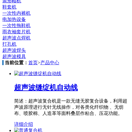
条形帽机
鞋套机
一次性内裤机
电加热设备
一次性拖鞋机
雨衣袖套片机
超声波点焊机
打孔机
超声波焊头
超声波模具
当前位置：
首页
>
产品中心
超声波缝绽机自动线
简述：超声波复合机是一款无缝无胶复合设备，利用超
声波原理进行无针无线操作，对各类化纤织物 、无纺
布、喷胶棉、人造革等面料叠层作粘合、压花功能。
详细介绍