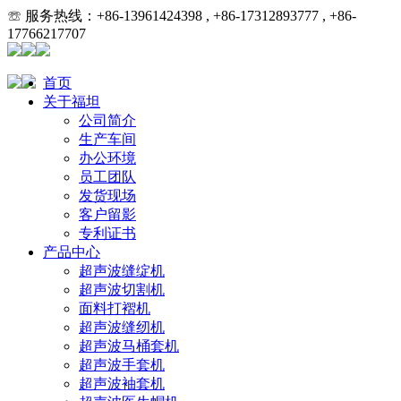
☏ 服务热线：+86-13961424398 , +86-17312893777 , +86-
17766217707
首页
关于福坦
公司简介
生产车间
办公环境
员工团队
发货现场
客户留影
专利证书
产品中心
超声波缝绽机
超声波切割机
面料打褶机
超声波缝纫机
超声波马桶套机
超声波手套机
超声波袖套机